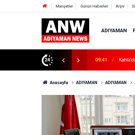
Manşetler
Günün Haberleri
Arşiv
S
ADIYAMAN
: "Huzur ve Kardeşlik Kazanacak"
24
17:23
Halı Sa
Anasayfa
ADIYAMAN
ADIYAMAN