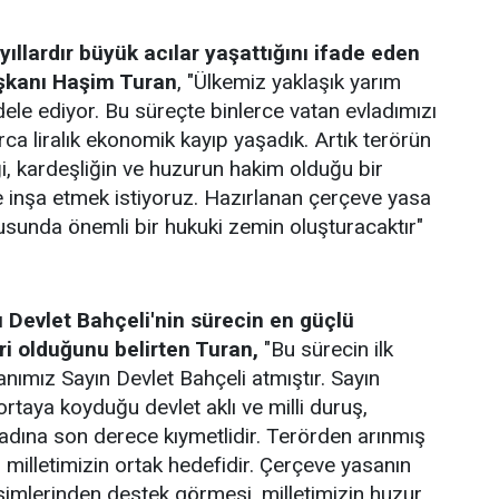
yıllardır büyük acılar yaşattığını ifade eden
şkanı Haşim Turan
, "Ülkemiz yaklaşık yarım
dele ediyor. Bu süreçte binlerce vatan evladımızı
arca liralık ekonomik kayıp yaşadık. Artık terörün
, kardeşliğin ve huzurun hakim olduğu bir
te inşa etmek istiyoruz. Hazırlanan çerçeve yasa
sunda önemli bir hukuki zemin oluşturacaktır"
Devlet Bahçeli'nin sürecin en güçlü
ri olduğunu belirten Turan,
"Bu sürecin ilk
nımız Sayın Devlet Bahçeli atmıştır. Sayın
rtaya koyduğu devlet aklı ve milli duruş,
 adına son derece kıymetlidir. Terörden arınmış
 milletimizin ortak hedefidir. Çerçeve yasanın
imlerinden destek görmesi, milletimizin huzur