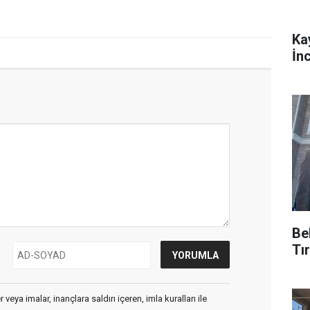
Ka
İn
Be
Tı
veya imalar, inançlara saldırı içeren, imla kuralları ile