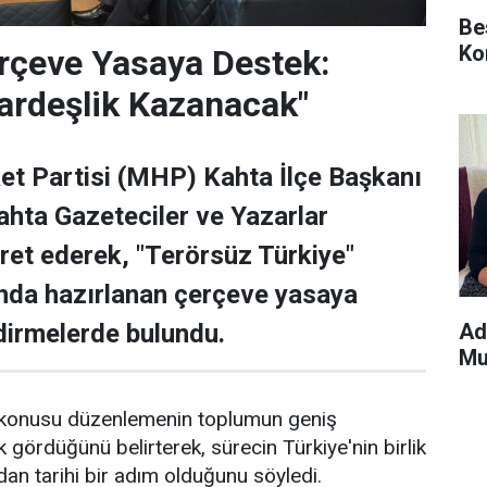
Be
Ko
rçeve Yasaya Destek:
ardeşlik Kazanacak"
ket Partisi (MHP) Kahta İlçe Başkanı
hta Gazeteciler ve Yazarlar
aret ederek, "Terörsüz Türkiye"
nda hazırlanan çerçeve yasaya
Ad
ndirmelerde bulundu.
Mu
konusu düzenlemenin toplumun geniş
 gördüğünü belirterek, sürecin Türkiye'nin birlik
dan tarihi bir adım olduğunu söyledi.