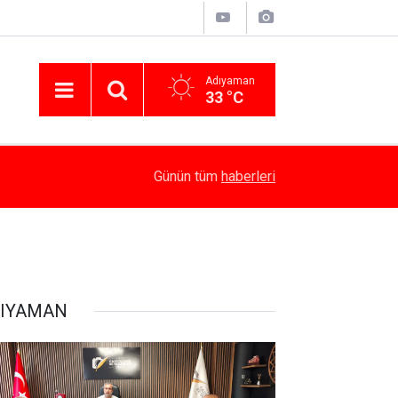
Adıyaman
33 °C
17:18
Depremde Azalan Derslik Sayısı Yeni Okullarla A
Günün tüm
haberleri
IYAMAN