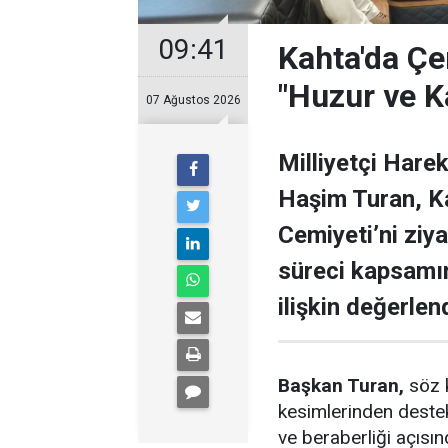
09:41
Kahta'da Çe
"Huzur ve K
07 Ağustos 2026
Milliyetçi Hare
Haşim Turan, Ka
Cemiyeti’ni ziy
süreci kapsamı
ilişkin değerle
Başkan Turan,
söz 
kesimlerinden destek
ve beraberliği açısın