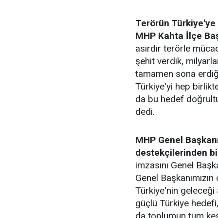
Terörün Türkiye'ye 
MHP Kahta İlçe Ba
asırdır terörle müca
şehit verdik, milyarl
tamamen sona erdiği
Türkiye'yi hep birlik
da bu hedef doğrultu
dedi.
MHP Genel Başkanı 
destekçilerinden bi
imzasını Genel Başka
Genel Başkanımızın o
Türkiye'nin geleceği
güçlü Türkiye hedefi,
da toplumun tüm kes