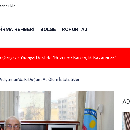
itene Ekle
FIRMA REHBERI
BÖLGE
RÖPORTAJ
hada Klima Konforu
Adıyaman’da Ki Doğum Ve Ölüm İstatistikleri
AD