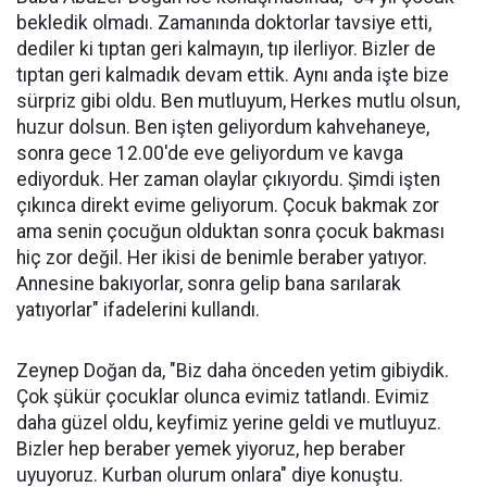
bekledik olmadı. Zamanında doktorlar tavsiye etti,
dediler ki tıptan geri kalmayın, tıp ilerliyor. Bizler de
tıptan geri kalmadık devam ettik. Aynı anda işte bize
sürpriz gibi oldu. Ben mutluyum, Herkes mutlu olsun,
huzur dolsun. Ben işten geliyordum kahvehaneye,
sonra gece 12.00'de eve geliyordum ve kavga
ediyorduk. Her zaman olaylar çıkıyordu. Şimdi işten
çıkınca direkt evime geliyorum. Çocuk bakmak zor
ama senin çocuğun olduktan sonra çocuk bakması
hiç zor değil. Her ikisi de benimle beraber yatıyor.
Annesine bakıyorlar, sonra gelip bana sarılarak
yatıyorlar" ifadelerini kullandı.
Zeynep Doğan da, "Biz daha önceden yetim gibiydik.
Çok şükür çocuklar olunca evimiz tatlandı. Evimiz
daha güzel oldu, keyfimiz yerine geldi ve mutluyuz.
Bizler hep beraber yemek yiyoruz, hep beraber
uyuyoruz. Kurban olurum onlara" diye konuştu.