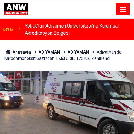
Yökak’tan Adıyaman Üniversitesi’ne Kurumsal
13:03
Akreditasyon Belgesi
12:53
Ev Yangını Korkuttu
Anasayfa
ADIYAMAN
ADIYAMAN
Adıyaman’da
Karbonmonoksit Gazından 1 Kişi Öldü, 125 Kişi Zehirlendi