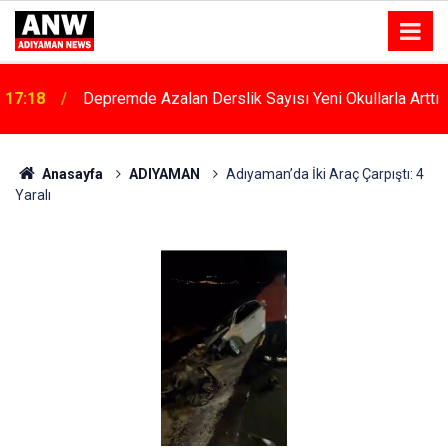
17:18
Depremde Azalan Derslik Sayısı Yeni Okullarla Arttı
Anasayfa
ADIYAMAN
Adıyaman’da İki Araç Çarpıştı: 4
Yaralı