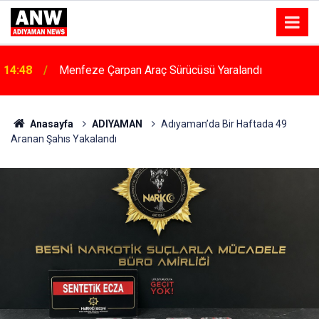
14:48
Menfeze Çarpan Araç Sürücüsü Yaralandı
Anasayfa
ADIYAMAN
Adıyaman’da Bir Haftada 49
Aranan Şahıs Yakalandı