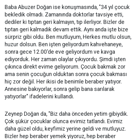
Baba Abuzer Doğan ise konuşmasında, "34 yıl çocuk
bekledik olmadı. Zamanında doktorlar tavsiye etti,
dediler ki tıptan geri kalmayın, tıp ilerliyor. Bizler de
tıptan geri kalmadık devam ettik. Aynı anda işte bize
sürpriz gibi oldu. Ben mutluyum, Herkes mutlu olsun,
huzur dolsun. Ben işten geliyordum kahvehaneye,
sonra gece 12.00'de eve geliyordum ve kavga
ediyorduk. Her zaman olaylar çıkıyordu. Şimdi işten
çıkınca direkt evime geliyorum. Çocuk bakmak zor
ama senin çocuğun olduktan sonra çocuk bakması
hiç zor değil. Her ikisi de benimle beraber yatıyor.
Annesine bakıyorlar, sonra gelip bana sarılarak
yatıyorlar" ifadelerini kullandı.
Zeynep Doğan da, "Biz daha önceden yetim gibiydik.
Çok şükür çocuklar olunca evimiz tatlandı. Evimiz
daha güzel oldu, keyfimiz yerine geldi ve mutluyuz.
Bizler hep beraber yemek yiyoruz, hep beraber