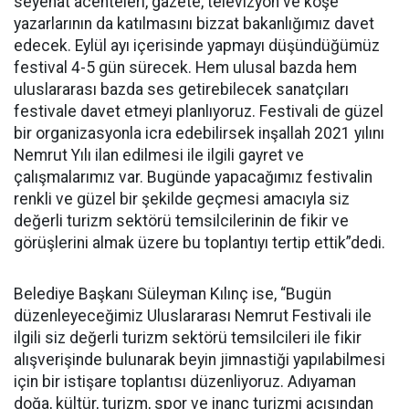
seyehat acenteleri, gazete, televizyon ve köşe
yazarlarının da katılmasını bizzat bakanlığımız davet
edecek. Eylül ayı içerisinde yapmayı düşündüğümüz
festival 4-5 gün sürecek. Hem ulusal bazda hem
uluslararası bazda ses getirebilecek sanatçıları
festivale davet etmeyi planlıyoruz. Festivali de güzel
bir organizasyonla icra edebilirsek inşallah 2021 yılını
Nemrut Yılı ilan edilmesi ile ilgili gayret ve
çalışmalarımız var. Bugünde yapacağımız festivalin
renkli ve güzel bir şekilde geçmesi amacıyla siz
değerli turizm sektörü temsilcilerinin de fikir ve
görüşlerini almak üzere bu toplantıyı tertip ettik”dedi.
Belediye Başkanı Süleyman Kılınç ise, “Bugün
düzenleyeceğimiz Uluslararası Nemrut Festivali ile
ilgili siz değerli turizm sektörü temsilcileri ile fikir
alışverişinde bulunarak beyin jimnastiği yapılabilmesi
için bir istişare toplantısı düzenliyoruz. Adıyaman
doğa, kültür, turizm, spor ve inanç turizmi açısından