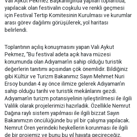
Vali Aykut Pekmez Başkanlığında yapılan toplantıda,
yapılacak olan festivalin coşkulu ve renkli geçmesi
için Festival Tertip Komitesinin Kurulması ve kurumlar
arası görev dağılımı görüşülerek, yol haritası
belirlendi.
Toplantının açılış konuşmasını yapan Vali Aykut
Pekmez, “Bu festival adeta açık hava müzesi
konumunda olan Adıyaman’ın sahip olduğu turistik
değerlerin tanıtımı açısından çök önemlidir. Bildiğiniz
gibi Kültür ve Turizm Bakanımız Sayın Mehmet Nuri
Ersoy bundan 4 ay önce ilimize gelerek Adıyaman’ın
sahip olduğu tarihi ve turistik mekânlarını gezdi.
Adıyaman’ın turizm potansiyelinin iyileştirilmesi ile ilgili
Valilik olarak projelerimizi hazırladık. Özellikle Nemrut
Dağına raylı sistem yapılması ile ilgili bizzat Sayın
Bakanımızın öncülüğünde bu yıl bir çalışma yapılacak.
Nemrut Ören yerindeki heykellerin korunması ile ilgili
de bir projemiz ve bunu bu yıl hayata geçireceğiz.