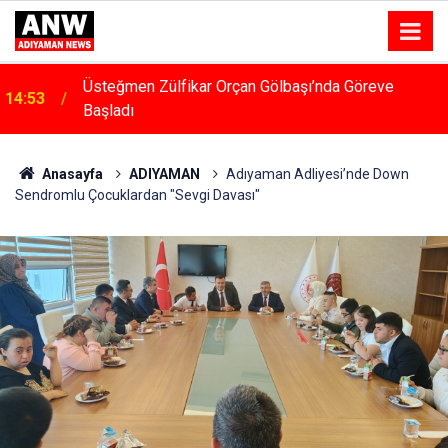
14:48
Menfeze Çarpan Araç Sürücüsü Yaralandı
Anasayfa
ADIYAMAN
Adıyaman Adliyesi’nde Down
Sendromlu Çocuklardan "Sevgi Davası"