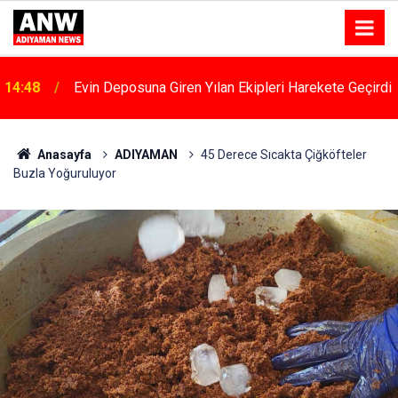
i
12:58
Adıyaman’da "halk Ve Güvenlik" Toplantıları Başladı
Anasayfa
ADIYAMAN
45 Derece Sıcakta Çiğköfteler
Buzla Yoğuruluyor