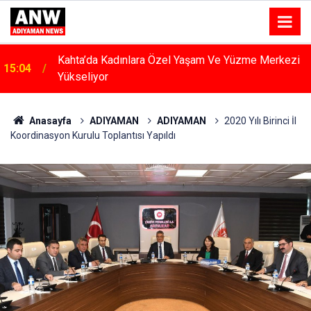
Kahta’da Kadınlara Özel Yaşam Ve Yüzme Merkezi
15:04
Yükseliyor
Anasayfa
ADIYAMAN
ADIYAMAN
2020 Yılı Birinci İl
Koordinasyon Kurulu Toplantısı Yapıldı